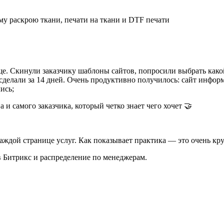
му раскрою ткани, печати на ткани и DTF печати
още. Скинули заказчику шаблоны сайтов, попросили выбрать как
 сделали за 14 дней. Очень продуктивно получилось: сайт инфо
лись;
 и самого заказчика, который четко знает чего хочет 🤝
каждой странице услуг. Как показывает практика — это очень кру
в Битрикс и распределение по менеджерам.